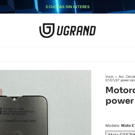
3 CUOTAS SIN INTERES
O
Inicio
>
Acc. Celul
E7/E7i/E7 power cali
Motoro
power 
Modelo:
Moto E