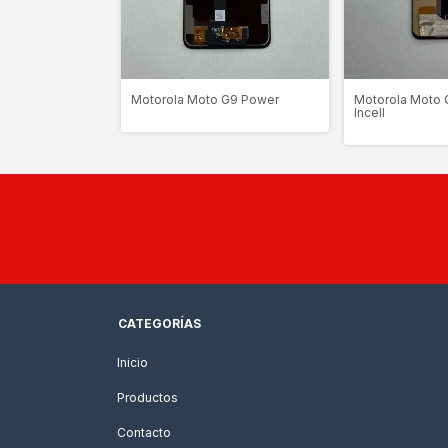
G8 Calidad
Motorola Moto G9 Power
Motorola Moto 
Incell
CATEGORÍAS
Inicio
Productos
Contacto