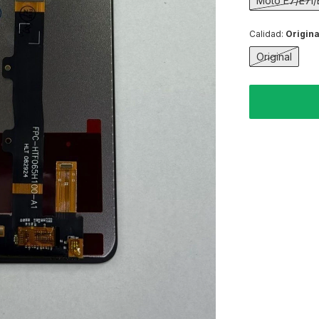
Moto E7/E7i
Calidad:
Origina
Original