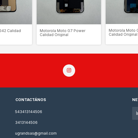
Motorola Moto 
Motorola Moto G7 Power
G42 Calidad
Calidad Original
Calidad Original
CONTACTÁNOS
NE
543413144506
3413144506
ugrandsas@gmail.com