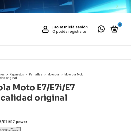
0
¡Hola!
Iniciá sesión
O podés registrarte
ares
>
Repuestos
>
Pantallas
>
Motorola
>
Motorola Moto
dad original
la Moto E7/E7i/E7
calidad original
7/E7i/E7 power