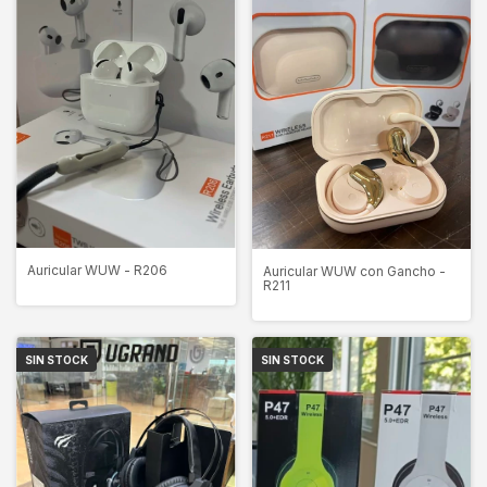
Auricular WUW - R206
Auricular WUW con Gancho -
R211
SIN STOCK
SIN STOCK