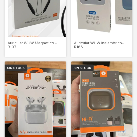
Auricular WUW Inalambrico-
Auricular WUW Magnetico -
R166
R107
SIN STOCK
SIN STOCK