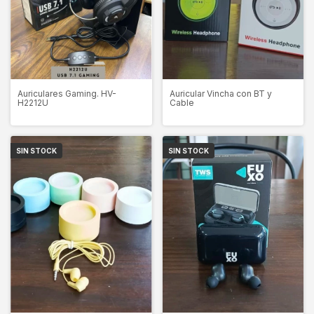
Auricular Vincha con BT y
Auriculares Gaming. HV-
Cable
H2212U
SIN STOCK
SIN STOCK