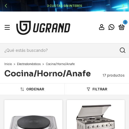
3 CUOTAS SIN INTERES
0
Inicio
>
Electrodomésticos
>
Cocina/Horno/Anafe
Cocina/Horno/Anafe
17 productos
ORDENAR
FILTRAR