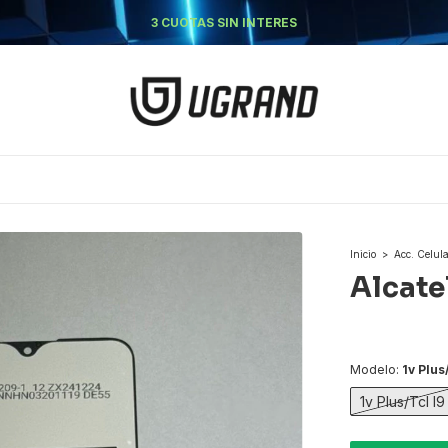
3 CUOTAS SIN INTERES
O
Inicio
>
Acc. Celul
Alcatel
Modelo:
1v Plus
1v Plus/Tcl I9