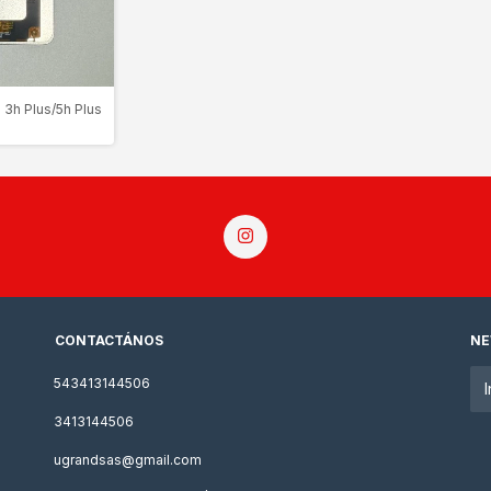
 3h Plus/5h Plus
CONTACTÁNOS
NE
543413144506
3413144506
ugrandsas@gmail.com