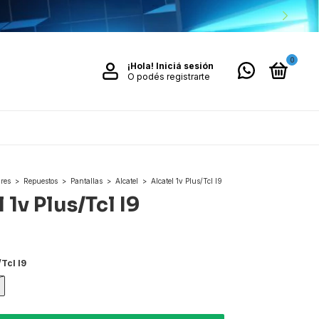
0
¡Hola!
Iniciá sesión
O podés registrarte
ares
>
Repuestos
>
Pantallas
>
Alcatel
>
Alcatel 1v Plus/Tcl I9
 1v Plus/Tcl I9
/Tcl I9