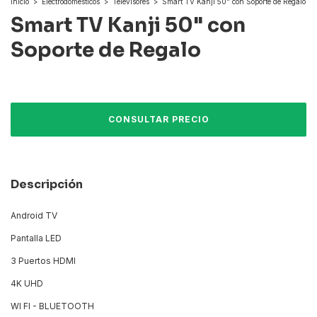
Inicio
>
Electrodomésticos
>
Televisores
>
Smart TV Kanji 50" con Soporte de Regalo
Smart TV Kanji 50" con
Soporte de Regalo
Descripción
Android TV
Pantalla LED
3 Puertos HDMI
4K UHD
WI FI - BLUETOOTH