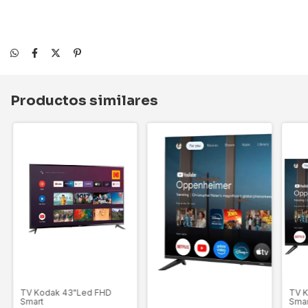
Productos similares
TV Kodak 43"Led FHD
TV K
Smart
Smar