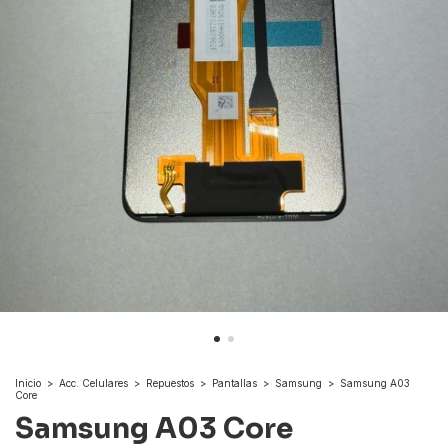
Inicio
>
Acc. Celulares
>
Repuestos
>
Pantallas
>
Samsung
>
Samsung A03
Core
Samsung A03 Core