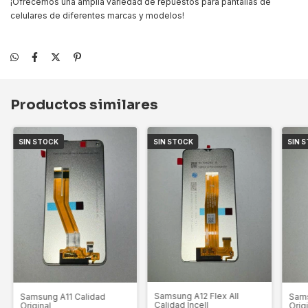
¡Ofrecemos una amplia variedad de repuestos para pantallas de
celulares de diferentes marcas y modelos!
Productos similares
SIN STOCK
SIN STOCK
SIN 
Samsung A12 Flex All
Sams
Samsung A11 Calidad
Calidad Incell
Orig
Original