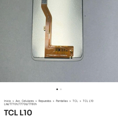
Inicio
>
Acc. Celulares
>
Repuestos
>
Pantallas
>
TCL
>
TCL L10
Lite/T770h/T770b/T780h
TCL L10