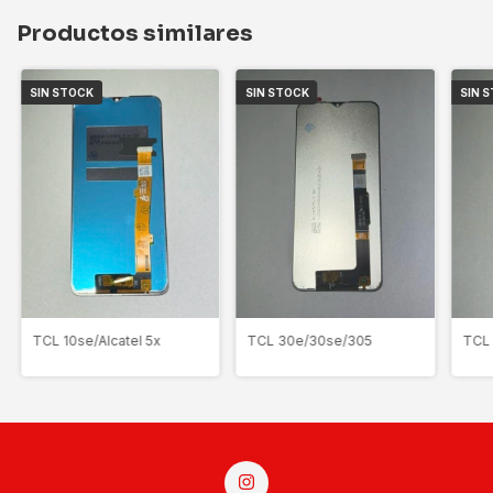
Productos similares
SIN STOCK
SIN STOCK
SIN 
TCL 10se/Alcatel 5x
TCL
TCL 30e/30se/305